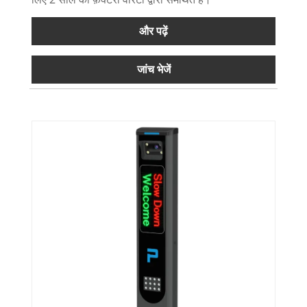
और पढ़ें
जांच भेजें