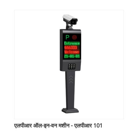
एलपीआर ऑल-इन-वन मशीन - एलपीआर 101