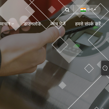
हिन्दी
माचार
डाउनलोड
जांच भेजें
हमसे संपर्क करें