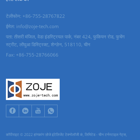
टेलीफोन: +86-755-28767822
ईमेल: info@zoje-tech.com
पता: तीसरी मंजिल, वेडा इंडस्ट्रियल पार्क, नंबर 424, फुकियन रोड, फुचेंग
स्ट्रीट, लोंघुआ डिस्ट्रिक्ट, शेन्ज़ेन, 518110, चीन
Fax: +86-755-28766066
कॉपीराइट © 2022 हांगकांग ज़ोजे इंटेलिजेंट टेक्नोलॉजी कं, लिमिटेड - चीन टर्नस्टाइल गेट्स,