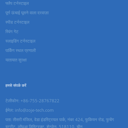
फ्लैप टर्नस्टाइल
पूर्ण ऊंचाई घूमने वाला दरवाज़ा
स्पीड टर्नस्टाइल
स्विंग गेट
स्लाइडिंग टर्नस्टाइल
पार्किंग स्थल प्रणाली
यातायात सुरक्षा
हमसे संपर्क करें
टेलीफोन: +86-755-28767822
ईमेल: info@zoje-tech.com
पता: तीसरी मंजिल, वेडा इंडस्ट्रियल पार्क, नंबर 424, फुकियन रोड, फुचेंग
स्ट्रीट, लोंघुआ डिस्ट्रिक्ट, शेन्ज़ेन, 518110, चीन